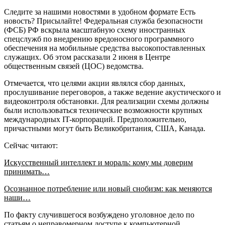
Следите за нашими новостями в удобном формате Есть
новость? Присылайте! Федеральная служба безопасности
(ФСБ) РФ вскрыла масштабную схему иностранных
спецслужб по внедрению вредоносного программного
обеспечения на мобильные средства высокопоставленных
служащих. Об этом рассказали 2 июня в Центре
общественным связей (ЦОС) ведомства.
Отмечается, что целями акции являлся сбор данных,
прослушивание переговоров, а также ведение акустического и
видеоконтроля обстановки. Для реализации схемы должны
были использоваться технические возможности крупных
международных IT-корпораций. Предположительно,
причастными могут быть Великобритания, США, Канада.
Сейчас читают:
Искусственный интеллект и мораль: кому мы доверим
принимать…
Осознанное потребление или новый снобизм: как меняются
наши…
По факту случившегося возбуждено уголовное дело по
статьям о неправомерном доступе к компьютерной