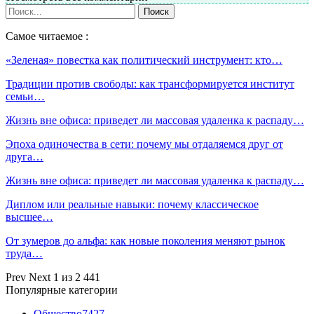
Самое читаемое :
«Зеленая» повестка как политический инструмент: кто…
Традиции против свободы: как трансформируется институт
семьи…
Жизнь вне офиса: приведет ли массовая удаленка к распаду…
Эпоха одиночества в сети: почему мы отдаляемся друг от
друга…
Жизнь вне офиса: приведет ли массовая удаленка к распаду…
Диплом или реальные навыки: почему классическое
высшее…
От зумеров до альфа: как новые поколения меняют рынок
труда…
Prev
Next
1 из 2 441
Популярные категории
Общество
7427