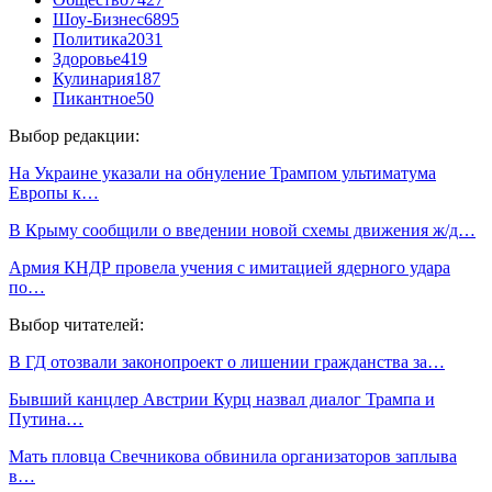
Шоу-Бизнес
6895
Политика
2031
Здоровье
419
Кулинария
187
Пикантное
50
Выбор редакции:
На Украине указали на обнуление Трампом ультиматума
Европы к…
В Крыму сообщили о введении новой схемы движения ж/д…
Армия КНДР провела учения с имитацией ядерного удара
по…
Выбор читателей:
В ГД отозвали законопроект о лишении гражданства за…
Бывший канцлер Австрии Курц назвал диалог Трампа и
Путина…
Мать пловца Свечникова обвинила организаторов заплыва
в…