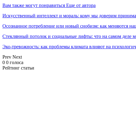
Вам также могут понравиться
Еще от автора
Искусственный интеллект и мораль: кому мы доверим принима
Осознанное потребление или новый снобизм: как меняются н
Стеклянный потолок и социальные лифты: что на самом деле м
Эко-тревожность: как проблемы климата влияют на психологич
Prev
Next
0
0
голоса
Рейтинг статьи