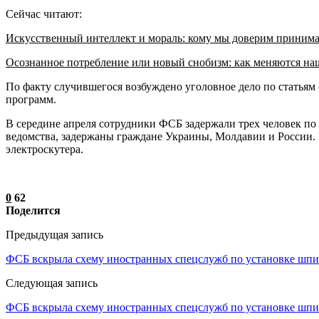
Сейчас читают:
Искусственный интеллект и мораль: кому мы доверим приним
Осознанное потребление или новый снобизм: как меняются н
По факту случившегося возбуждено уголовное дело по статьям
программ.
В середине апреля сотрудники ФСБ задержали трех человек п
ведомства, задержаны граждане Украины, Молдавии и России. 
электроскутера.
0
62
Поделится
Предыдущая запись
ФСБ вскрыла схему иностранных спецслужб по установке шп
Следующая запись
ФСБ вскрыла схему иностранных спецслужб по установке шп