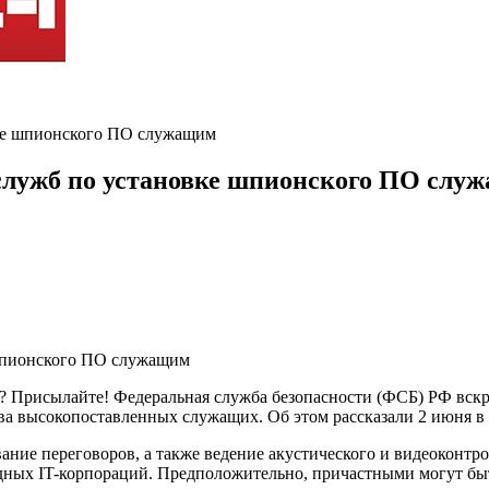
ке шпионского ПО служащим
служб по установке шпионского ПО слу
ь? Присылайте! Федеральная служба безопасности (ФСБ) РФ вс
ва высокопоставленных служащих. Об этом рассказали 2 июня в
вание переговоров, а также ведение акустического и видеоконт
дных IT-корпораций. Предположительно, причастными могут бы