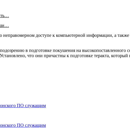
ать…
аши…
 о неправомерном доступе к компьютерной информации, а также
о подозрению в подготовке покушения на высокопоставленного 
Установлено, что они причастны к подготовке теракта, который
ионского ПО служащим
ионского ПО служащим