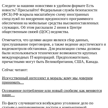
Следите за нашими новостями в удобном формате Есть
новость? Присылайте! Федеральная служба безопасности
(ФСБ) РФ вскрыла масштабную схему иностранных
спецслужб по внедрению вредоносного программного
обеспечения на мобильные средства высокопоставленных
служащих. Об этом рассказали 2 июня в Центре
общественным связей (ЦОС) ведомства.
Отмечается, что целями акции являлся сбор данных,
прослушивание переговоров, а также ведение акустического и
видеоконтроля обстановки. Для реализации схемы должны
были использоваться технические возможности крупных
международных IT-корпораций. Предположительно,
причастными могут быть Великобритания, США, Канада.
Сейчас читают:
Искусственный интеллект и мораль: кому мы доверим
принимать…
Осознанное потребление или новый снобизм: как меняются
наши…
По факту случившегося возбуждено уголовное дело по
статьям о неправомерном доступе к компьютерной