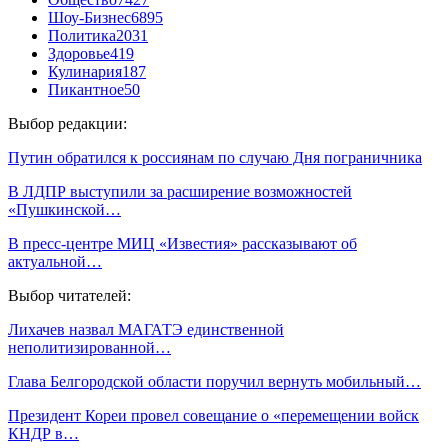
Шоу-Бизнес
6895
Политика
2031
Здоровье
419
Кулинария
187
Пикантное
50
Выбор редакции:
Путин обратился к россиянам по случаю Дня пограничника
В ЛДПР выступили за расширение возможностей
«Пушкинской…
В пресс-центре МИЦ «Известия» рассказывают об
актуальной…
Выбор читателей:
Лихачев назвал МАГАТЭ единственной
неполитизированной…
Глава Белгородской области поручил вернуть мобильный…
Президент Кореи провел совещание о «перемещении войск
КНДР в…