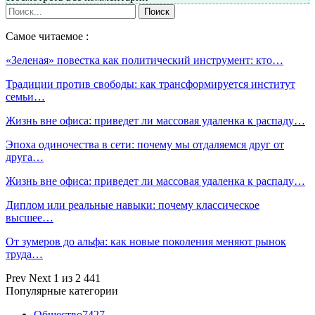
Самое читаемое :
«Зеленая» повестка как политический инструмент: кто…
Традиции против свободы: как трансформируется институт
семьи…
Жизнь вне офиса: приведет ли массовая удаленка к распаду…
Эпоха одиночества в сети: почему мы отдаляемся друг от
друга…
Жизнь вне офиса: приведет ли массовая удаленка к распаду…
Диплом или реальные навыки: почему классическое
высшее…
От зумеров до альфа: как новые поколения меняют рынок
труда…
Prev
Next
1 из 2 441
Популярные категории
Общество
7427