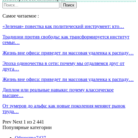
Самое читаемое :
«Зеленая» повестка как политический инструмент: кто…
Традиции против свободы: как трансформируется институт
семьи…
Жизнь вне офиса: приведет ли массовая удаленка к распаду…
Эпоха одиночества в сети: почему мы отдаляемся друг от
друга…
Жизнь вне офиса: приведет ли массовая удаленка к распаду…
Диплом или реальные навыки: почему классическое
высшее…
От зумеров до альфа: как новые поколения меняют рынок
труда…
Prev
Next
1 из 2 441
Популярные категории
Общество
7427