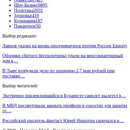
Шоу-Бизнес
6895
Политика
2031
Здоровье
419
Кулинария
187
Пикантное
50
Выбор редакции:
Лавров указал на вновь ополчившуюся против России Европу
Обломки сбитого беспилотника упали на многоквартирный
дом в…
В Тыве возбудили дело по хищению 2,7 млн рублей при
поставке…
Выбор читателей:
Экстренно приземлившийся в Бухаресте самолет вылетел в…
В МВД посоветовали закрыть профили в соцсетях для защиты
от…
Российский писатель-фантаст Юрий Никитин скончался в…