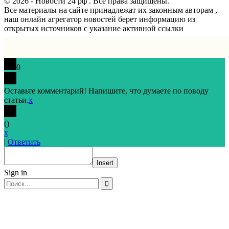
© 2026 - Новости 24 рф . Все права защищены.
Все материалы на сайте принадлежат их законным авторам ,
наш онлайн агрегатор новостей берет информацию из
открытых источников с указание активной ссылки
0
Оставьте комментарий! Напишите, что думаете по поводу
статьи.
x
(
)
x
|
Ответить
Insert
Sign in