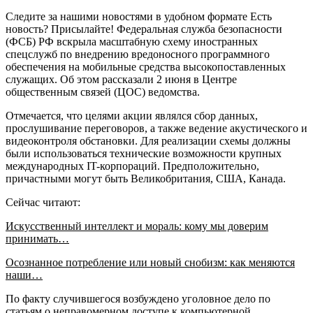
Следите за нашими новостями в удобном формате Есть
новость? Присылайте! Федеральная служба безопасности
(ФСБ) РФ вскрыла масштабную схему иностранных
спецслужб по внедрению вредоносного программного
обеспечения на мобильные средства высокопоставленных
служащих. Об этом рассказали 2 июня в Центре
общественным связей (ЦОС) ведомства.
Отмечается, что целями акции являлся сбор данных,
прослушивание переговоров, а также ведение акустического и
видеоконтроля обстановки. Для реализации схемы должны
были использоваться технические возможности крупных
международных IT-корпораций. Предположительно,
причастными могут быть Великобритания, США, Канада.
Сейчас читают:
Искусственный интеллект и мораль: кому мы доверим
принимать…
Осознанное потребление или новый снобизм: как меняются
наши…
По факту случившегося возбуждено уголовное дело по
статьям о неправомерном доступе к компьютерной