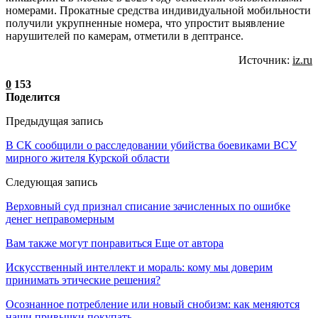
номерами. Прокатные средства индивидуальной мобильности
получили укрупненные номера, что упростит выявление
нарушителей по камерам, отметили в дептрансе.
Источник:
iz.ru
0
153
Поделится
Предыдущая запись
В СК сообщили о расследовании убийства боевиками ВСУ
мирного жителя Курской области
Следующая запись
Верховный суд признал списание зачисленных по ошибке
денег неправомерным
Вам также могут понравиться
Еще от автора
Искусственный интеллект и мораль: кому мы доверим
принимать этические решения?
Осознанное потребление или новый снобизм: как меняются
наши привычки покупать