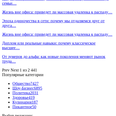
семьи…
Жизнь вне офиса: приведет ли массовая удаленка к распаду…
Эпоха одиночества в сети: почему мы отдаляемся друг от
друга…
Жизнь вне офиса: приведет ли массовая удаленка к распаду…
Диплом или реальные навыки: почему классическое
высшее…
От зумеров до альфа: как новые поколения меняют рынок
труда…
Prev
Next
1 из 2 441
Популярные категории
Общество
7427
Шоу-Бизнес
6895
Политика
2031
Здоровье
419
Кулинария
187
Пикантное
50
Выбор редакции: