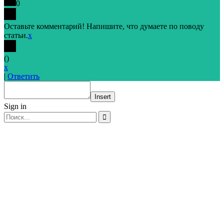
0
Оставьте комментарий! Напишите, что думаете по поводу
статьи.
x
(
)
x
|
Ответить
Insert
Sign in