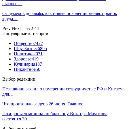
высшее…
От зумеров до альфа: как новые поколения меняют рынок
труда…
Prev
Next
1 из 2 441
Популярные категории
Общество
7427
Шоу-Бизнес
6895
Политика
2031
Здоровье
419
Кулинария
187
Пикантное
50
Выбор редакции:
Пезешкиан заявил о намерении сотрудничать с РФ и Китаем
для…
Что произошло за день 26 июня. Главное
Похороны чемпиона по биатлону Виктора Маматова
состоятся 30…
Выбор читателей: