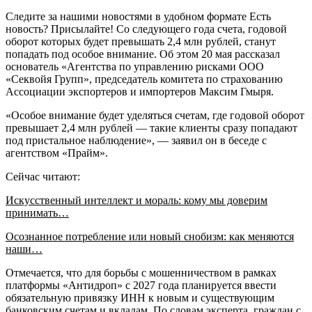
Следите за нашими новостями в удобном формате Есть
новость? Присылайте! Со следующего года счета, годовой
оборот которых будет превышать 2,4 млн рублей, станут
попадать под особое внимание. Об этом 20 мая рассказал
основатель «Агентства по управлению рисками ООО
«Секвойя Групп», председатель комитета по страхованию
Ассоциации экспортеров и импортеров Максим Гмыря.
«Особое внимание будет уделяться счетам, где годовой оборот
превышает 2,4 млн рублей — такие клиенты сразу попадают
под пристальное наблюдение», — заявил он в беседе с
агентством «Прайм».
Сейчас читают:
Искусственный интеллект и мораль: кому мы доверим
принимать…
Осознанное потребление или новый снобизм: как меняются
наши…
Отмечается, что для борьбы с мошенничеством в рамках
платформы «Антидроп» с 2027 года планируется ввести
обязательную привязку ИНН к новым и существующим
банковским счетам и вкладам. По словам эксперта, граждан с