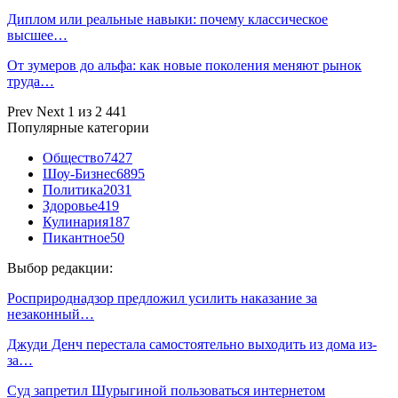
Диплом или реальные навыки: почему классическое
высшее…
От зумеров до альфа: как новые поколения меняют рынок
труда…
Prev
Next
1 из 2 441
Популярные категории
Общество
7427
Шоу-Бизнес
6895
Политика
2031
Здоровье
419
Кулинария
187
Пикантное
50
Выбор редакции:
Росприроднадзор предложил усилить наказание за
незаконный…
Джуди Денч перестала самостоятельно выходить из дома из-
за…
Суд запретил Шурыгиной пользоваться интернетом