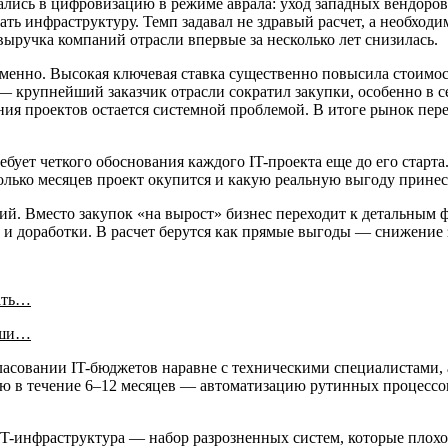
вались в цифровизацию в режиме аврала: уход западных вендор
ь инфраструктуру. Темп задавал не здравый расчет, а необходим
выручка компаний отрасли впервые за несколько лет снизилась.
еменно. Высокая ключевая ставка существенно повысила стоимос
— крупнейший заказчик отрасли сократил закупки, особенно в 
ния проектов остается системной проблемой. В итоге рынок пер
бует четкого обоснования каждого IT-проекта еще до его старт
олько месяцев проект окупится и какую реальную выгоду принес
й. Вместо закупок «на вырост» бизнес переходит к детальным 
 и доработки. В расчет берутся как прямые выгоды — снижение 
ать…
аши…
ласовании IT-бюджетов наравне с техническими специалистами, 
ю в течение 6–12 месяцев — автоматизацию рутинных процессо
 IT-инфраструктура — набор разрозненных систем, которые плох