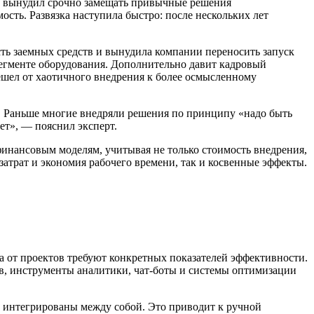
ов вынудил срочно замещать привычные решения
ость. Развязка наступила быстро: после нескольких лет
ть заемных средств и вынудила компании переносить запуск
сегменте оборудования. Дополнительно давит кадровый
ешел от хаотичного внедрения к более осмысленному
а. Раньше многие внедряли решения по принципу «надо быть
ет», — пояснил эксперт.
финансовым моделям, учитывая не только стоимость внедрения,
затрат и экономия рабочего времени, так и косвенные эффекты.
а от проектов требуют конкретных показателей эффективности.
в, инструменты аналитики, чат-боты и системы оптимизации
о интегрированы между собой. Это приводит к ручной