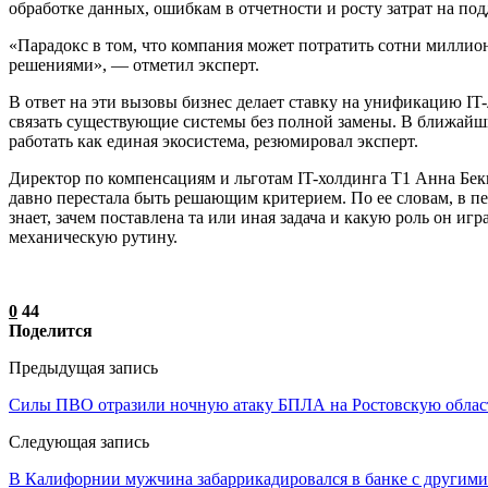
обработке данных, ошибкам в отчетности и росту затрат на под
«Парадокс в том, что компания может потратить сотни миллион
решениями», — отметил эксперт.
В ответ на эти вызовы бизнес делает ставку на унификацию 
связать существующие системы без полной замены. В ближайши
работать как единая экосистема, резюмировал эксперт.
Директор по компенсациям и льготам IT-холдинга Т1 Анна Бекиш
давно перестала быть решающим критерием. По ее словам, в пе
знает, зачем поставлена та или иная задача и какую роль он иг
механическую рутину.
0
44
Поделится
Предыдущая запись
Силы ПВО отразили ночную атаку БПЛА на Ростовскую облас
Следующая запись
В Калифорнии мужчина забаррикадировался в банке с другим