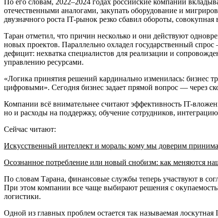
По его словам, 2022–2024 годах российские компании вклады
отечественными аналогами, закупать оборудование и мигрироват
двузначного роста IT-рынок резко сбавил обороты, совокупная 
Таран отметил, что причин несколько и они действуют одновр
новых проектов. Параллельно охладел государственный спрос 
дефицит: нехватка специалистов для реализации и сопровожде
управлению ресурсами.
«Логика принятия решений кардинально изменилась: бизнес тре
цифровыми». Сегодня бизнес задает прямой вопрос — через ск
Компании всё внимательнее считают эффективность IT-вложени
но и расходы на поддержку, обучение сотрудников, интеграцию
Сейчас читают:
Искусственный интеллект и мораль: кому мы доверим приним
Осознанное потребление или новый снобизм: как меняются н
По словам Тарана, финансовые службы теперь участвуют в сог
При этом компании все чаще выбирают решения с окупаемость
логистики.
Одной из главных проблем остается так называемая лоскутная