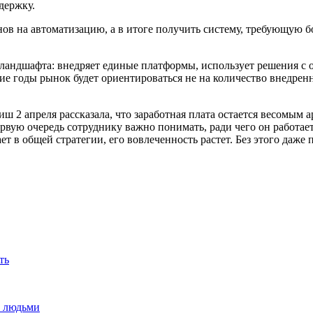
держку.
ов на автоматизацию, а в итоге получить систему, требующую б
IT-ландшафта: внедряет единые платформы, использует решения
е годы рынок будет ориентироваться не на количество внедренн
 2 апреля рассказала, что заработная плата остается весомым а
рвую очередь сотруднику важно понимать, ради чего он работает
рает в общей стратегии, его вовлеченность растет. Без этого да
ть
и людьми