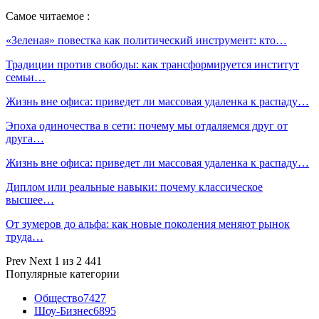
Самое читаемое :
«Зеленая» повестка как политический инструмент: кто…
Традиции против свободы: как трансформируется институт
семьи…
Жизнь вне офиса: приведет ли массовая удаленка к распаду…
Эпоха одиночества в сети: почему мы отдаляемся друг от
друга…
Жизнь вне офиса: приведет ли массовая удаленка к распаду…
Диплом или реальные навыки: почему классическое
высшее…
От зумеров до альфа: как новые поколения меняют рынок
труда…
Prev
Next
1 из 2 441
Популярные категории
Общество
7427
Шоу-Бизнес
6895