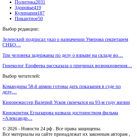
Политика
2031
Здоровье
419
Кулинария
187
Пикантное
50
Выбор редакции:
Зеленский подписал указ о назначении Умерова секретарем
СНБО…
Три человека задержаны по делу о взрыве на складе во…
Гинеколог Ерофеева рассказала о причинах возникновения…
Выбор читателей:
Командиры 58-й армии готовы дать показания в суде по
делу…
Кинорежиссер Валерий Усков скончался на 93-м году жизни
Кинокритик Егиазарова назвала достоинством фильма
«Александр…
© 2026 - Новости 24 рф . Все права защищены.
Все материалы на сайте принадлежат их законным авторам ,