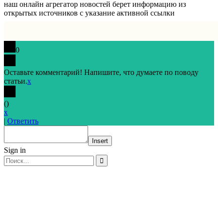
наш онлайн агрегатор новостей берет информацию из
открытых источников с указание активной ссылки
0
Оставьте комментарий! Напишите, что думаете по поводу
статьи.
x
(
)
x
|
Ответить
Insert
Sign in