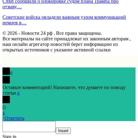
СМИ сообщили о блокировке судом плана Трампа про
отзыву…
Советские войска овладели важным узлом коммуникаций
немцев в…
© 2026 - Новости 24 рф . Все права защищены.
Все материалы на сайте принадлежат их законным авторам ,
наш онлайн агрегатор новостей берет информацию из
открытых источников с указание активной ссылки
0
Оставьте комментарий! Напишите, что думаете по поводу
статьи.
x
(
)
x
|
Ответить
Insert
Sign in