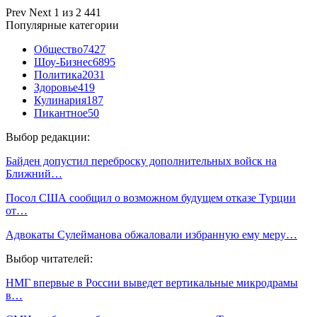
Prev
Next
1 из 2 441
Популярные категории
Общество
7427
Шоу-Бизнес
6895
Политика
2031
Здоровье
419
Кулинария
187
Пикантное
50
Выбор редакции:
Байден допустил переброску дополнительных войск на
Ближний…
Посол США сообщил о возможном будущем отказе Турции
от…
Адвокаты Сулейманова обжаловали избранную ему меру…
Выбор читателей:
НМГ впервые в России выведет вертикальные микродрамы
в…