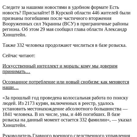
Следите за нашими новостями в удобном формате Есть
новость? Присылайте! В Курской области 446 жителей были
признаны погибшими после частичного вторжения
Вооруженных сил Украины (ВСУ) в приграничные районы
региона. Об этом 29 мая сообщил глава области Александр
Хинштейн.
Также 332 человека продолжают числиться в базе розыска.
Сейчас читают:
Искусственный интеллект и мораль: кому мы доверим
принимать…
Осознанное потребление или новый снобизм: как меняются
наши…
«За прошлый год проведена колоссальная работа по поиску
людей. Из 2173 курян, включенных в реестр, удалось
установить местонахождение абсолютного большинства —
1841 человека. В их числе, увы, и 446 погибших. В базе
розыска на данный момент остается 332 фамилии», — указал
Хинштейн.
Руководитель Главного военного следственного управления