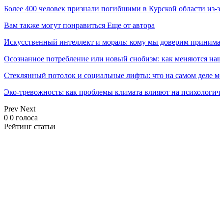
Более 400 человек признали погибшими в Курской области из
Вам также могут понравиться
Еще от автора
Искусственный интеллект и мораль: кому мы доверим принима
Осознанное потребление или новый снобизм: как меняются н
Стеклянный потолок и социальные лифты: что на самом деле м
Эко-тревожность: как проблемы климата влияют на психологич
Prev
Next
0
0
голоса
Рейтинг статьи