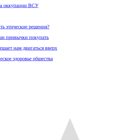
-за оккупации ВСУ
ть этические решения?
аши привычки покупать
ешает нам двигаться вверх
еское здоровье общества