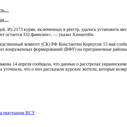
ать…
аши…
ей. Из 2173 курян, включенных в реестр, удалось установить м
ент остается 332 фамилии», — указал Хинштейн.
ледственный комитет (СК) РФ Константин Корпусов 15 мая сообщ
ских вооруженных формирований (ВФУ) на приграничные районы.
ькова 14 апреля сообщала, что данные о расстрелах украински
уточнила, что о них рассказали курские жители, которые возвр
-за оккупации ВСУ