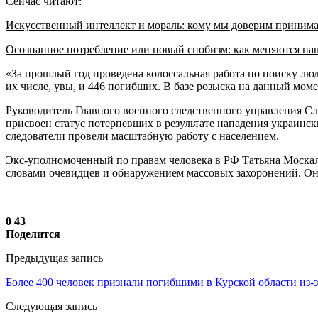
Сейчас читают:
Искусственный интеллект и мораль: кому мы доверим приним
Осознанное потребление или новый снобизм: как меняются н
«За прошлый год проведена колоссальная работа по поиску люд
их числе, увы, и 446 погибших. В базе розыска на данный мом
Руководитель Главного военного следственного управления С
присвоен статус потерпевших в результате нападения украин
следователи провели масштабную работу с населением.
Экс-уполномоченный по правам человека в РФ Татьяна Москал
словами очевидцев и обнаружением массовых захоронений. Она 
0
43
Поделится
Предыдущая запись
Более 400 человек признали погибшими в Курской области из
Следующая запись