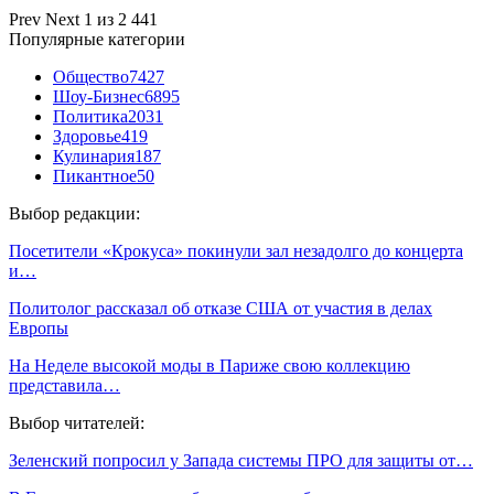
Prev
Next
1 из 2 441
Популярные категории
Общество
7427
Шоу-Бизнес
6895
Политика
2031
Здоровье
419
Кулинария
187
Пикантное
50
Выбор редакции:
Посетители «Крокуса» покинули зал незадолго до концерта
и…
Политолог рассказал об отказе США от участия в делах
Европы
На Неделе высокой моды в Париже свою коллекцию
представила…
Выбор читателей:
Зеленский попросил у Запада системы ПРО для защиты от…