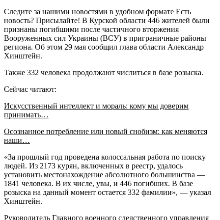
Следите за нашими новостями в удобном формате Есть
новость? Присылайте! В Курской области 446 жителей были
признаны погибшими после частичного вторжения
Вооруженных сил Украины (ВСУ) в приграничные районы
региона. Об этом 29 мая сообщил глава области Александр
Хинштейн.
Также 332 человека продолжают числиться в базе розыска.
Сейчас читают:
Искусственный интеллект и мораль: кому мы доверим
принимать…
Осознанное потребление или новый снобизм: как меняются
наши…
«За прошлый год проведена колоссальная работа по поиску
людей. Из 2173 курян, включенных в реестр, удалось
установить местонахождение абсолютного большинства —
1841 человека. В их числе, увы, и 446 погибших. В базе
розыска на данный момент остается 332 фамилии», — указал
Хинштейн.
Руководитель Главного военного следственного управления