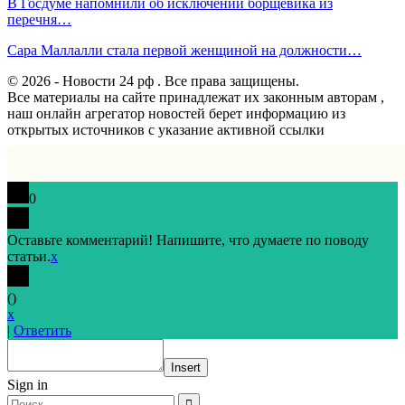
В Госдуме напомнили об исключении борщевика из
перечня…
Сара Маллалли стала первой женщиной на должности…
© 2026 - Новости 24 рф . Все права защищены.
Все материалы на сайте принадлежат их законным авторам ,
наш онлайн агрегатор новостей берет информацию из
открытых источников с указание активной ссылки
0
Оставьте комментарий! Напишите, что думаете по поводу
статьи.
x
(
)
x
|
Ответить
Insert
Sign in