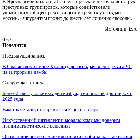
В Ярославской области 21 апреля пресекли деятельность трех
преступных группировок, которые содействовали
украинским call-центрам в хищении средств у граждан
России. Фигурантам грозит до шести лет лишения свободы.
Источник:
iz.ru
0
67
Поделится
Предыдущая запись
В Cлавянском районе Краснодарского края ввели режим ЧС
из-за прорыва дамбы
Следующая запись
Более 2 тыс. уголовных дел возбуждено против дропперов с
2025 года
Вам также могут понравиться
Еще от автора
Искусственный интеллект и мораль: кому мы доверим
принимать этические решения?
Осознанное потребление или новый снобизм: как меняются