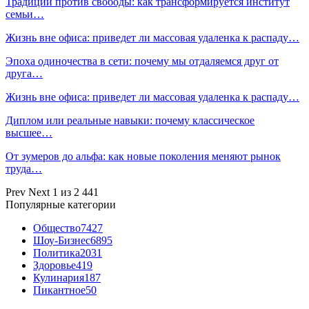
Традиции против свободы: как трансформируется институт
семьи…
Жизнь вне офиса: приведет ли массовая удаленка к распаду…
Эпоха одиночества в сети: почему мы отдаляемся друг от
друга…
Жизнь вне офиса: приведет ли массовая удаленка к распаду…
Диплом или реальные навыки: почему классическое
высшее…
От зумеров до альфа: как новые поколения меняют рынок
труда…
Prev
Next
1 из 2 441
Популярные категории
Общество
7427
Шоу-Бизнес
6895
Политика
2031
Здоровье
419
Кулинария
187
Пикантное
50