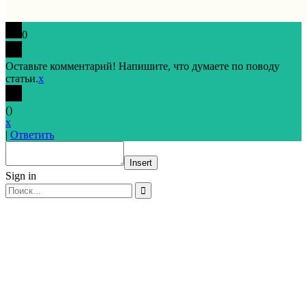
0
Оставьте комментарий! Напишите, что думаете по поводу
статьи.
x
(
)
x
|
Ответить
Insert
Sign in