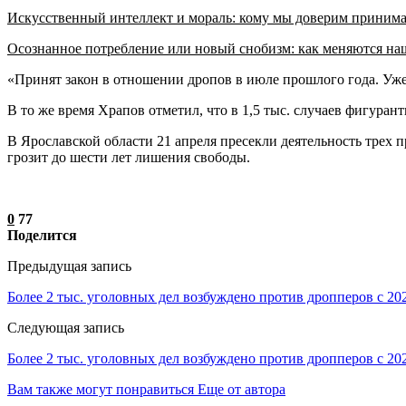
Искусственный интеллект и мораль: кому мы доверим приним
Осознанное потребление или новый снобизм: как меняются н
«Принят закон в отношении дропов в июле прошлого года. Уже
В то же время Храпов отметил, что в 1,5 тыс. случаев фигура
В Ярославской области 21 апреля пресекли деятельность трех 
грозит до шести лет лишения свободы.
0
77
Поделится
Предыдущая запись
Более 2 тыс. уголовных дел возбуждено против дропперов с 20
Следующая запись
Более 2 тыс. уголовных дел возбуждено против дропперов с 20
Вам также могут понравиться
Еще от автора