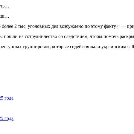
ать…
аши…
 более 2 тыс. уголовных дел возбуждено по этому факту», — пр
нты пошли на сотрудничество со следствием, чтобы помочь раскр
преступных группировок, которые содействовали украинским cal
25 года
25 года