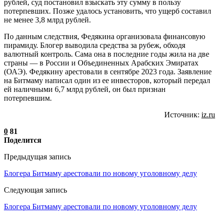
рублей, суд постановил взыскать эту сумму в пользу
потерпевших. Позже удалось установить, что ущерб составил
не менее 3,8 млрд рублей.
По данным следствия, Федякина организовала финансовую
пирамиду. Блогер выводила средства за рубеж, обходя
валютный контроль. Сама она в последние годы жила на две
страны — в России и Объединенных Арабских Эмиратах
(ОАЭ). Федякину арестовали в сентябре 2023 года. Заявление
на Битмаму написал один из ее инвесторов, который передал
ей наличными 6,7 млрд рублей, он был признан
потерпевшим.
Источник:
iz.ru
0
81
Поделится
Предыдущая запись
Блогера Битмаму арестовали по новому уголовному делу
Следующая запись
Блогера Битмаму арестовали по новому уголовному делу