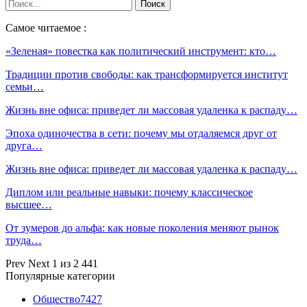
Самое читаемое :
«Зеленая» повестка как политический инструмент: кто…
Традиции против свободы: как трансформируется институт
семьи…
Жизнь вне офиса: приведет ли массовая удаленка к распаду…
Эпоха одиночества в сети: почему мы отдаляемся друг от
друга…
Жизнь вне офиса: приведет ли массовая удаленка к распаду…
Диплом или реальные навыки: почему классическое
высшее…
От зумеров до альфа: как новые поколения меняют рынок
труда…
Prev
Next
1 из 2 441
Популярные категории
Общество
7427