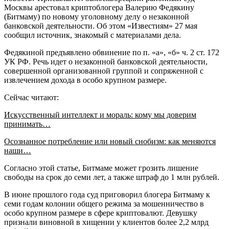
Москвы арестовал криптоблогера Валерию Федякину
(Битмаму) по новому уголовному делу о незаконной
банковской деятельности. Об этом «Известиям» 27 мая
сообщил источник, знакомый с материалами дела.
Федякиной предъявлено обвинение по п. «а», «б» ч. 2 ст. 172
УК РФ. Речь идет о незаконной банковской деятельности,
совершенной организованной группой и сопряженной с
извлечением дохода в особо крупном размере.
Сейчас читают:
Искусственный интеллект и мораль: кому мы доверим
принимать…
Осознанное потребление или новый снобизм: как меняются
наши…
Согласно этой статье, Битмаме может грозить лишение
свободы на срок до семи лет, а также штраф до 1 млн рублей.
В июне прошлого года суд приговорил блогера Битмаму к
семи годам колонии общего режима за мошенничество в
особо крупном размере в сфере криптовалют. Девушку
признали виновной в хищении у клиентов более 2,2 млрд