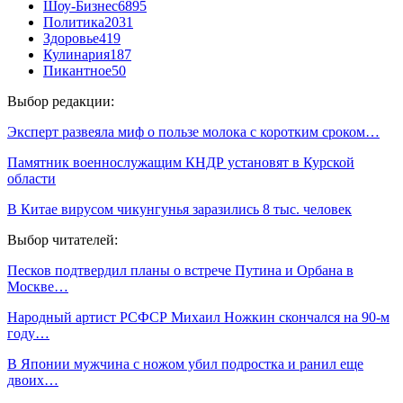
Шоу-Бизнес
6895
Политика
2031
Здоровье
419
Кулинария
187
Пикантное
50
Выбор редакции:
Эксперт развеяла миф о пользе молока с коротким сроком…
Памятник военнослужащим КНДР установят в Курской
области
В Китае вирусом чикунгунья заразились 8 тыс. человек
Выбор читателей:
Песков подтвердил планы о встрече Путина и Орбана в
Москве…
Народный артист РСФСР Михаил Ножкин скончался на 90-м
году…
В Японии мужчина с ножом убил подростка и ранил еще
двоих…