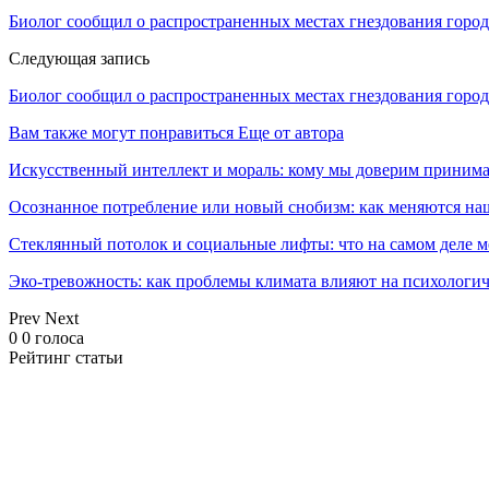
Биолог сообщил о распространенных местах гнездования город
Следующая запись
Биолог сообщил о распространенных местах гнездования город
Вам также могут понравиться
Еще от автора
Искусственный интеллект и мораль: кому мы доверим принима
Осознанное потребление или новый снобизм: как меняются н
Стеклянный потолок и социальные лифты: что на самом деле м
Эко-тревожность: как проблемы климата влияют на психологич
Prev
Next
0
0
голоса
Рейтинг статьи