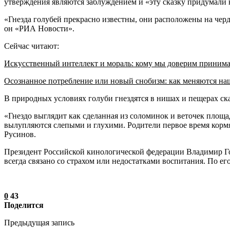
утверждения являются заблуждением и «эту сказку придумали
«Гнезда голубей прекрасно известны, они расположены на чер
он «РИА Новости».
Сейчас читают:
Искусственный интеллект и мораль: кому мы доверим приним
Осознанное потребление или новый снобизм: как меняются н
В природных условиях голуби гнездятся в нишах и пещерах ск
«Гнездо выглядит как сделанная из соломинок и веточек площ
вылупляются слепыми и глухими. Родители первое время корм
Русинов.
Президент Российской кинологической федерации Владимир Гол
всегда связано со страхом или недостатками воспитания. По е
0
43
Поделится
Предыдущая запись