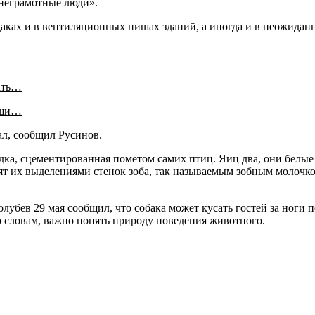
 неграмотные люди».
даках и в вентиляционных нишах зданий, а иногда и в неожиданн
ать…
аши…
ал, сообщил Русинов.
адка, сцементированная пометом самих птиц. Яиц два, они бел
ят их выделениями стенок зоба, так называемым зобным молочк
убев 29 мая сообщил, что собака может кусать гостей за ноги 
го словам, важно понять природу поведения животного.