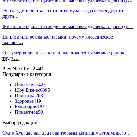
Жизнь вне офиса: приведет ли массовая удаленка к распаду…
Эпоха одиночества в сети: почему мы отдаляемся друг от
друга…
Жизнь вне офиса: приведет ли массовая удаленка к распаду…
Диплом или реальные навыки: почему классическое
высшее…
От зумеров до альфа: как новые поколения меняют рынок
труда…
Prev
Next
1 из 2 441
Популярные категории
Общество
7427
Шоу-Бизнес
6895
Политика
2031
Здоровье
419
Кулинария
187
Пикантное
50
Выбор редакции:
Суд в Хургаде дал два года тюрьмы капитану затонувшего…