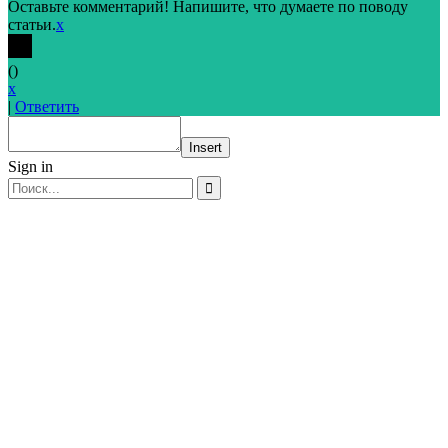
Оставьте комментарий! Напишите, что думаете по поводу
статьи.
x
(
)
x
|
Ответить
Insert
Sign in