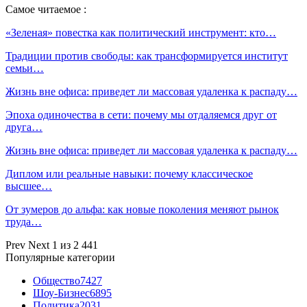
Самое читаемое :
«Зеленая» повестка как политический инструмент: кто…
Традиции против свободы: как трансформируется институт
семьи…
Жизнь вне офиса: приведет ли массовая удаленка к распаду…
Эпоха одиночества в сети: почему мы отдаляемся друг от
друга…
Жизнь вне офиса: приведет ли массовая удаленка к распаду…
Диплом или реальные навыки: почему классическое
высшее…
От зумеров до альфа: как новые поколения меняют рынок
труда…
Prev
Next
1 из 2 441
Популярные категории
Общество
7427
Шоу-Бизнес
6895
Политика
2031