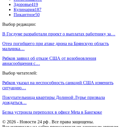
Здоровье
419
Кулинария
187
Пикантное
50
Выбор редакции:
В Госдуме разработали проект о выплатах работнику за…
Отец погибшего при атаке дрона на Брянскую область
мальчика…
Рябков заявил об отказе США от возобновления
авиасообщения с…
Выбор читателей:
Рябков указал на неспособность санкций США изменить
ситуацию…
Покупательница квартиры Долиной Лурье призвала
дождаться…
Белка устроила переполох в офисе Meta в Бангкоке
© 2026 - Новости 24 рф . Все права защищены.
Все материалы на сайте принадлежат их законным авторам ,