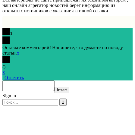
наш онлайн агрегатор новостей берет информацию из
открытых источников с указание активной ссылки
0
Оставьте комментарий! Напишите, что думаете по поводу
статьи.
x
(
)
x
|
Ответить
Insert
Sign in