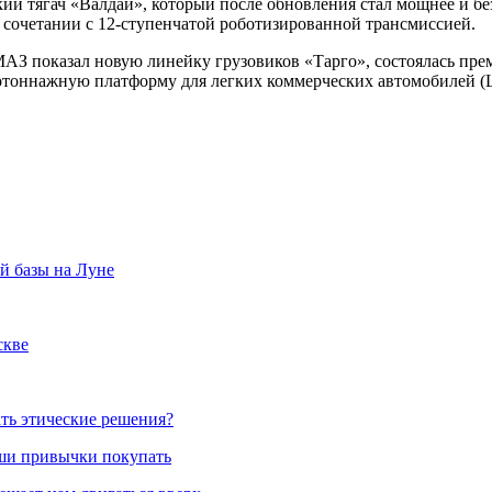
ий тягач «Валдай», который после обновления стал мощнее и б
в сочетании с 12-ступенчатой роботизированной трансмиссией.
МАЗ показал новую линейку грузовиков «Тарго», состоялась пр
отоннажную платформу для легких коммерческих автомобилей (
й базы на Луне
скве
ть этические решения?
аши привычки покупать