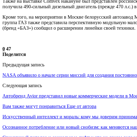
Также на выставке Comvex накануне был представлен российск
получила 490-сильный дизельный двигатель (прежде 470 л.с.) 
Кроме того, на мероприятии в Москве белорусский автозавод 
группа ГАЗ также представила перспективную модульную мал
(бренд «БАЗ») сообщил о расширении линейки своей техники.
0
47
Поделится
Предыдущая запись
NASA объявило о начале серии миссий для создания постоянно
Следующая запись
Автобренд Avior представил новые коммерческие модели в Мо
Вам также могут понравиться
Еще от автора
Искусственный интеллект и мораль: кому мы доверим принима
Осознанное потребление или новый снобизм: как меняются н