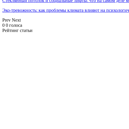
Стеклянный потолок и социальные лифты: что на самом деле м
Эко-тревожность: как проблемы климата влияют на психологич
Prev
Next
0
0
голоса
Рейтинг статьи