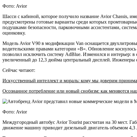
Фото: Avior
Шасси с кабиной, которое получило название Avior Chassis, и
предусмотрены готовые варианты среди которых промтоварные
подушками безопасности, парковочными ассистентами, систем
оцинковку.
Модель Avior V90 в модификации Van оснащается двухлитровым 
водительскими правами категории «B». Обновление коснулось д
позволил исключить систему AdBlue. Изменился и интерьер: в 
увеличенный до 12,3 дюйма центральный дисплей. Инженеры 
Сейчас читают:
Искусственный интеллект и мораль: кому мы доверим приним
Осознанное потребление или новый снобизм: как меняются н
Фото: Avior
Междугородный автобус Avior Tourist рассчитан на 30 мест. Габ
движение машину приводит дизельный двигатель объемом 4,3 л 