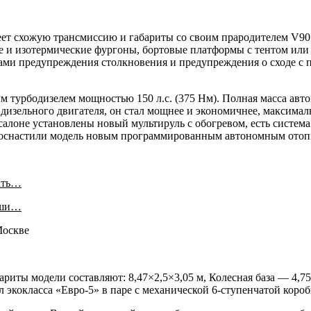
меет схожую трансмиссию и габариты со своим прародителем V90 
 и изотермические фургоны, бортовые платформы с тентом или 
ами предупреждения столкновения и предупреждения о сходе с
турбодизелем мощностью 150 л.с. (375 Нм). Полная масса автомо
изельного двигателя, он стал мощнее и экономичнее, максимальн
салоне установлены новый мультируль с обогревом, есть система
оснастили модель новым программированным автономным отопи
ать…
аши…
ариты модели составляют: 8,47×2,5×3,05 м, Колесная база — 4,75 
экокласса «Евро-5» в паре с механической 6-ступенчатой короб