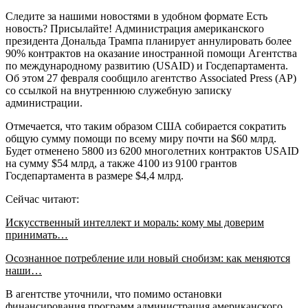
Следите за нашими новостями в удобном формате Есть
новость? Присылайте! Администрация американского
президента Дональда Трампа планирует аннулировать более
90% контрактов на оказание иностранной помощи Агентства
по международному развитию (USAID) и Госдепартамента.
Об этом 27 февраля сообщило агентство Associated Press (АР)
со ссылкой на внутреннюю служебную записку
администрации.
Отмечается, что таким образом США собирается сократить
общую сумму помощи по всему миру почти на $60 млрд.
Будет отменено 5800 из 6200 многолетних контрактов USAID
на сумму $54 млрд, а также 4100 из 9100 грантов
Госдепартамента в размере $4,4 млрд.
Сейчас читают:
Искусственный интеллект и мораль: кому мы доверим
принимать…
Осознанное потребление или новый снобизм: как меняются
наши…
В агентстве уточнили, что помимо остановки
финансирования программ администрация американского