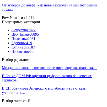
От зумеров до альфа: как новые поколения меняют рынок
труда…
Prev
Next
1 из 2 441
Популярные категории
Общество
7427
Шоу-Бизнес
6895
Политика
2031
Здоровье
419
Кулинария
187
Пикантное
50
Выбор редакции:
Молдавия нашла решение после прекращения транзита…
В Банке ДОМ.РФ оценили цифровизацию банковских
сервисов
В ЕП обвинили Зеленского в слабости из-за отказа
участвовать…
Выбор читателей: