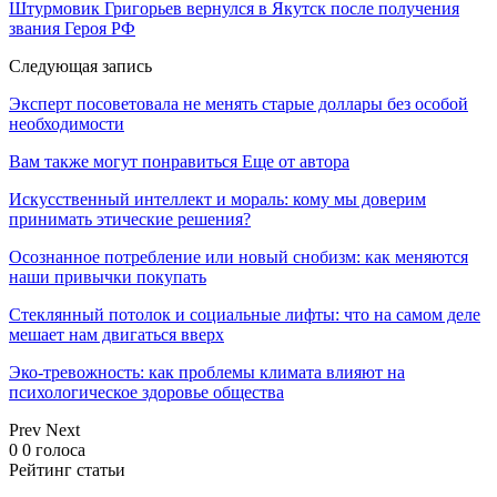
Штурмовик Григорьев вернулся в Якутск после получения
звания Героя РФ
Следующая запись
Эксперт посоветовала не менять старые доллары без особой
необходимости
Вам также могут понравиться
Еще от автора
Искусственный интеллект и мораль: кому мы доверим
принимать этические решения?
Осознанное потребление или новый снобизм: как меняются
наши привычки покупать
Стеклянный потолок и социальные лифты: что на самом деле
мешает нам двигаться вверх
Эко-тревожность: как проблемы климата влияют на
психологическое здоровье общества
Prev
Next
0
0
голоса
Рейтинг статьи