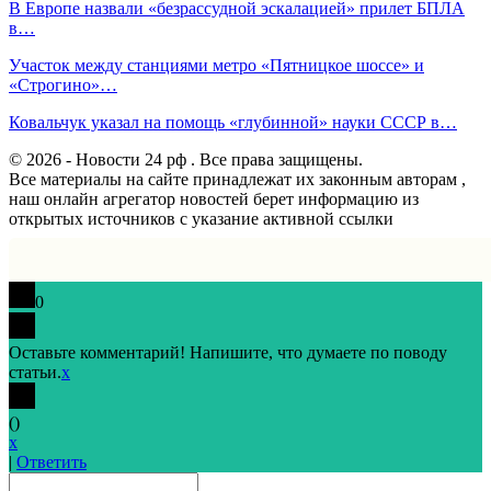
В Европе назвали «безрассудной эскалацией» прилет БПЛА
в…
Участок между станциями метро «Пятницкое шоссе» и
«Строгино»…
Ковальчук указал на помощь «глубинной» науки СССР в…
© 2026 - Новости 24 рф . Все права защищены.
Все материалы на сайте принадлежат их законным авторам ,
наш онлайн агрегатор новостей берет информацию из
открытых источников с указание активной ссылки
0
Оставьте комментарий! Напишите, что думаете по поводу
статьи.
x
(
)
x
|
Ответить