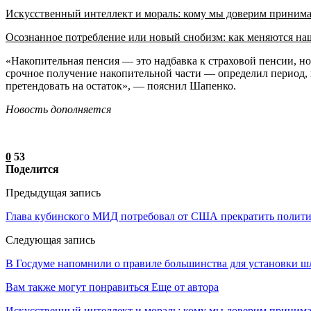
Искусственный интеллект и мораль: кому мы доверим приним
Осознанное потребление или новый снобизм: как меняются н
«Накопительная пенсия — это надбавка к страховой пенсии, н
срочное получение накопительной части — определил период, в
претендовать на остаток», — пояснил Шапенко.
Новость дополняется
0
53
Поделится
Предыдущая запись
Глава кубинского МИД потребовал от США прекратить полити
Следующая запись
В Госдуме напомнили о правиле большинства для установки шл
Вам также могут понравиться
Еще от автора
Искусственный интеллект и мораль: кому мы доверим принима