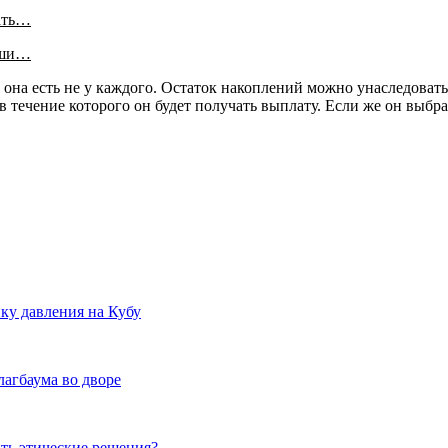
ать…
аши…
о она есть не у каждого. Остаток накоплений можно унаследова
 течение которого он будет получать выплату. Если же он выбр
ку давления на Кубу
агбаума во дворе
ть этические решения?